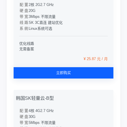
配 置
2核 2G
2.7 GHz
硬 盘
20G
带 宽
3Mbps 不限流量
线 路
SK 3C直连 建站优化
系 统
Linux系统可选
优化线路
无需备案
¥ 25.87 元 / 月
立即购买
韩国SK轻量云-B型
配 置
4核 4G
2.7 GHz
硬 盘
30G
带 宽
5Mbps 不限流量